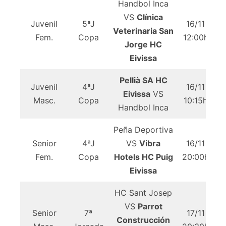
Handbol Inca
VS
Clínica
Juvenil
5ªJ
16/11
Veterinaria San
Fem.
Copa
12:00h
Jorge HC
Eivissa
Pellià SA HC
Juvenil
4ªJ
16/11
Eivissa
VS
Masc.
Copa
10:15h
P
Handbol Inca
Peña Deportiva
Senior
4ªJ
VS
Vibra
16/11
Fem.
Copa
Hotels HC Puig
20:00h
Eu
Eivissa
HC Sant Josep
VS
Parrot
Senior
7ª
17/11
Construcción