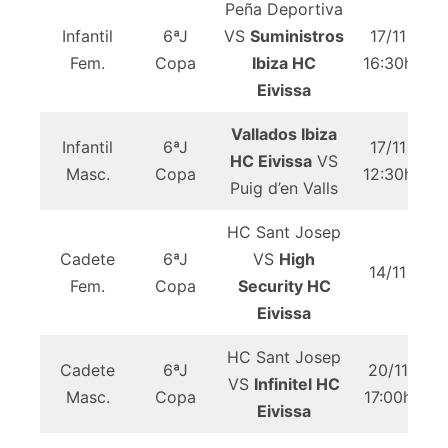
Peña Deportiva
Infantil
6ªJ
VS
Suministros
17/11
Fem.
Copa
Ibiza HC
16:30h
Eu
Eivissa
Vallados Ibiza
Infantil
6ªJ
17/11
HC Eivissa
VS
Masc.
Copa
12:30h
P
Puig d’en Valls
HC Sant Josep
Cadete
6ªJ
VS
High
14/11
Fem.
Copa
Security HC
Eivissa
HC Sant Josep
Cadete
6ªJ
20/11
VS
Infinitel HC
Masc.
Copa
17:00h
Eivissa
J