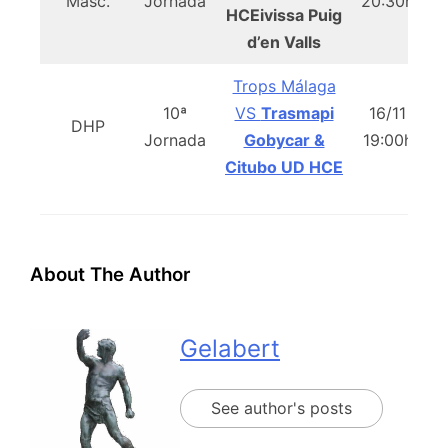
Masc.
Jornada
20:30h
HCEivissa Puig
G
d’en Valls
Trops Málaga
10ª
VS
Trasmapi
16/11
DHP
M
Jornada
Gobycar &
19:00h
Citubo UD HCE
About The Author
Gelabert
See author's posts