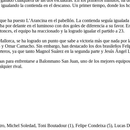
ber ganado cualquiera de las dos escuadras. En los primeros minutos, h
gualando la contienda en el descanso. Un primer tiempo, donde los ho
 que ha puesto L’Arancina en el pabellón. La contienda seguía igualada e
aba por delante en el luminoso con dos goles de diferencia a su favor. 
ntonces, el equipo ha reaccionado y la logrado igualar el partido a 23.
allorca, se ha logrado un punto que sabe a victoria más que nada por la
ro y Omar Camacho. Sin embargo, han destacado los dos brasileños Fel
porteros, ya que tanto Magnol Suárez en la segunda parte y Jesús Ángel
ntinas para enfrentarse a Balonmano San Juan, uno de los mejores equipo
lquier rival.
tro, Michel Soledad, Toni Boutadour (1), Felipe Condeixa (5), Lucas 