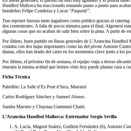
En líneas generales, el partido ha sido muy igualado y lo podría ha
Handbol Mallorca ha reaccionado remando punto a punto para acabar i
brasileños Felipe Condeixa y Lucas “
Paquetá”.
Tras reponer fuerzas tanto jugadores como publico gracias al catering
dos contenientes. A falta de pocos minutos para el final, Algemesí est
algunas cosas que no acaban de salir bien sobre la pista. A partir de e
Por último, buen partido en líneas generales de L’Arancina Handbol M
contaba con dos bajas importantes como las del pivote Antonio Cast
dianas, ellos han tirado del carro en los momentos clave junto a los 
Por último, el próximo fin de semana, el equipo viaja a tierras alica
muestra la misma actitud que hemos visto hoy puede plantar cara a cua
Ficha Técnica
Pabellón: La Salle d’Es Pont d’Inca, Marratxí
Carlos Rodríguez Sánchez y Samuel Alonso.
Sandra Maestro y Chaynaa Gammani Chairi.
L’Arancina Handbol Mallorca: Entrenador Sergio Sevilla
A. Lucia, Magnol Suárez, Guillem Fernández (6), Antonio Cas