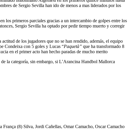
a dominado Balonmano Algemesí en los primeros quince minutos hasta
mbres de Sergio Sevilla han ido de menos a mas liderados por los
n los primeros parciales gracias a un intercambio de golpes entre los
Entonces, Sergio Sevilla ha optado por pedir tiempo muerto y corregir
 actitud de los jugadores que no se han rendido, además, el equipo
ipe Condeixa con 5 goles y Lucas “
Paquetà”
que ha transformado 8
 Lucia en el primer acto han hecho paradas de mucho merito
s de la categoría, sin embargo, si L’Arancina Handbol Mallorca
Da França (8) Silva, Jordi Cañellas, Omar Camacho, Oscar Camacho