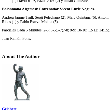
(1) David Ruiz, Pazos Alex (2) y Julián Cañizare.
Balonmano Algemesí: Entrenador Vicent Enric Nogués.
Andreu Jaume Trull, Sergi Pelechano (2), Marc Quintana (6), Antoni S
Ribes (1) y Pablo Esteve Molina (5).
Parciales Cada 5 Minutos: 2-3; 3-5;5-7;7-8; 9-9; 10-10; 12-12; 14;15
Juan Ramón Pons.
About The Author
Gelabert