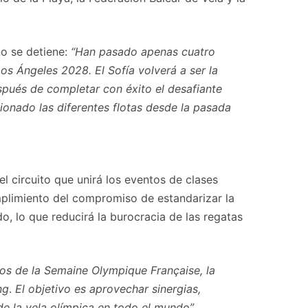
no se detiene:
“Han pasado apenas cuatro
s Ángeles 2028. El Sofía volverá a ser la
spués de completar con éxito el desafiante
onado las diferentes flotas desde la pasada
el circuito que unirá los eventos de clases
mplimiento del compromiso de estandarizar la
, lo que reducirá la burocracia de las regatas
os de la Semaine Olympique Française, la
ng
.
El objetivo es aprovechar sinergias,
 de la vela olímpica en todo el mundo”.