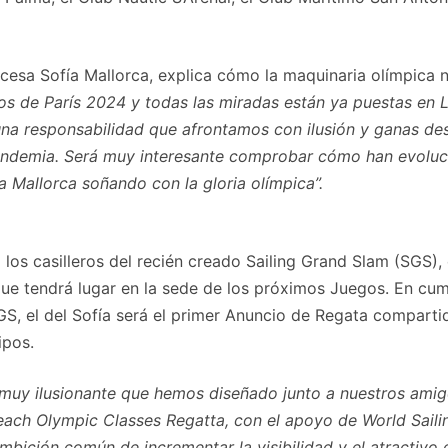
ncesa Sofía Mallorca, explica cómo la maquinaria olímpica 
s de París 2024 y todas las miradas están ya puestas en Lo
una responsabilidad que afrontamos con ilusión y ganas de
pandemia. Será muy interesante comprobar cómo han evoluci
 a Mallorca soñando con la gloria olímpica”.
los casilleros del recién creado Sailing Grand Slam (SGS), 
que tendrá lugar en la sede de los próximos Juegos. En cu
 el del Sofía será el primer Anuncio de Regata compartido
ipos.
 muy ilusionante que hemos diseñado junto a nuestros amig
each Olympic Classes Regatta, con el apoyo de World Saili
 ambición común de incrementar la visibilidad y el atractivo