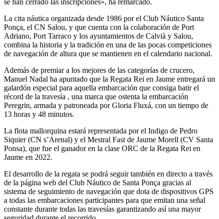
se han cerrado las inscripciones», ha remarcado.
La cita náutica organizada desde 1986 por el Club Náutico Santa
Ponça, el CN Salou, y que cuenta con la colaboración de Port
Adriano, Port Tarraco y los ayuntamientos de Calvià y Salou,
combina la historia y la tradición en una de las pocas competiciones
de navegación de altura que se mantienen en el calendario nacional.
Además de premiar a los mejores de las categorías de crucero,
Manuel Nadal ha apuntado que la Regata Rei en Jaume entregará un
galardón especial para aquella embarcación que consiga batir el
récord de la travesía , una marca que ostenta la embarcación
Peregrin, armada y patroneada por Gloria Fluxá, con un tiempo de
13 horas y 48 minutos.
La flota mallorquina estará representada por el Indigo de Pedro
Siquier (CN s’Arenal) y el Mestral Fast de Jaume Morell (CV Santa
Ponsa), que fue el ganador en la clase ORC de la Regata Rei en
Jaume en 2022.
El desarrollo de la regata se podrá seguir también en directo a través
de la página web del Club Náutico de Santa Ponça gracias al
sistema de seguimiento de navegación que dota de dispositivos GPS
a todas las embarcaciones participantes para que emitan una señal
constante durante todas las travesías garantizando así una mayor
seguridad durante el recorrido.