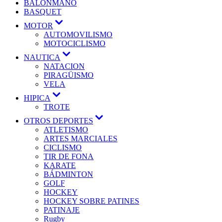
BALONMANO
BASQUET
MOTOR
AUTOMOVILISMO
MOTOCICLISMO
NAUTICA
NATACION
PIRAGÜISMO
VELA
HIPICA
TROTE
OTROS DEPORTES
ATLETISMO
ARTES MARCIALES
CICLISMO
TIR DE FONA
KARATE
BÁDMINTON
GOLF
HOCKEY
HOCKEY SOBRE PATINES
PATINAJE
Rugby