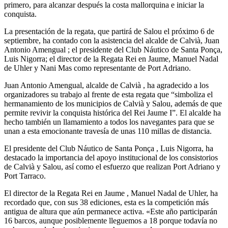
primero, para alcanzar después la costa mallorquina e iniciar la
conquista.
La presentación de la regata, que partirá de Salou el próximo 6 de
septiembre, ha contado con la asistencia del alcalde de Calvià, Juan
Antonio Amengual ; el presidente del Club Náutico de Santa Ponça,
Luis Nigorra; el director de la Regata Rei en Jaume, Manuel Nadal
de Uhler y Nani Mas como representante de Port Adriano.
Juan Antonio Amengual, alcalde de Calvià , ha agradecido a los
organizadores su trabajo al frente de esta regata que “simboliza el
hermanamiento de los municipios de Calvià y Salou, además de que
permite revivir la conquista histórica del Rei Jaume I”. El alcalde ha
hecho también un llamamiento a todos los navegantes para que se
unan a esta emocionante travesía de unas 110 millas de distancia.
El presidente del Club Náutico de Santa Ponça , Luis Nigorra, ha
destacado la importancia del apoyo institucional de los consistorios
de Calvià y Salou, así como el esfuerzo que realizan Port Adriano y
Port Tarraco.
El director de la Regata Rei en Jaume , Manuel Nadal de Uhler, ha
recordado que, con sus 38 ediciones, esta es la competición más
antigua de altura que aún permanece activa. «Este año participarán
16 barcos, aunque posiblemente lleguemos a 18 porque todavía no