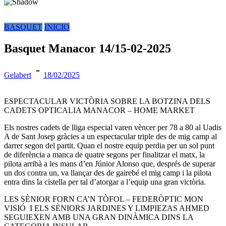
BASQUET
INICIO
Basquet Manacor 14/15-02-2025
Gelabert
18/02/2025
ESPECTACULAR VICTÒRIA SOBRE LA BOTZINA DELS
CADETS OPTICALIA MANACOR – HOME MARKET
Els nostres cadets de lliga especial varen vèncer per 78 a 80 al Uadis
A de Sant Josep gràcies a un espectacular triple des de mig camp al
darrer segon del partit. Quan el nostre equip perdia per un sol punt
de diferència a manca de quatre segons per finalitzar el matx, la
pilota arribà a les mans d’en Júnior Alonso que, després de superar
un dos contra un, va llançar des de gairebé el mig camp i la pilota
entra dins la cistella per tal d’atorgar a l’equip una gran victòria.
LES SÈNIOR FORN CA’N TÒFOL – FEDERÒPTIC MON
VISIÓ I ELS SÈNIORS JARDINES Y LIMPIEZAS AHMED
SEGUIEXEN AMB UNA GRAN DINÀMICA DINS LA