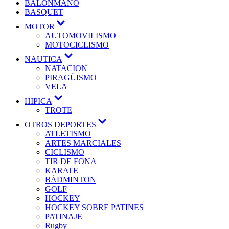
BALONMANO
BASQUET
MOTOR
AUTOMOVILISMO
MOTOCICLISMO
NAUTICA
NATACION
PIRAGÜISMO
VELA
HIPICA
TROTE
OTROS DEPORTES
ATLETISMO
ARTES MARCIALES
CICLISMO
TIR DE FONA
KARATE
BÁDMINTON
GOLF
HOCKEY
HOCKEY SOBRE PATINES
PATINAJE
Rugby