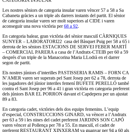
CATEGORIA INSULAR
Les nostres sèniors de categoria insular varen vèncer 57 a 58 a Sa
Cabaneta gràcies a un triple als darrers instants del partit. El sènior
de categoria insular varen ser molt superiors al CIDE i varen
aconseguir una nova victòria per
68 a 92
.
En categoria balear, gran victòria del sènior masculí CÀRNIQUES
SUNYER – LABORATORI22 casa del Bàsquet Puig per 58 a 65 i
derrota de les sèniors ESTACIONS DE SERVEI FEBER MARTÍ
– COMERCIAL PARERA a casa de l’Andratx-CTEIB per 60 a 59
després d’un triple de la Manacorina Maria LLodrà en el darrer
segon de partit.
Els nostres júniors d’interilles PASTISSERIA RAMIS – FORN CA
N’AMER varen ser superats pel Sant Josep per 62 a 78, derrota de
les jugadores del júnior interiles femení BUFETE PERELLÓ també
contra el Sant Josep per 96 a 41 i gran victòria en categoria preferent
dels júniors BAR EL PORRON davant el Capdepera per un ajustat
89 a 83.
En categoria cadet, victòries dels dos equips femenins. L’equip
d’especial, CONSTRUCCIONS GINARD, va vèncer a l’Andratx
per 63 a 59 i les nines del cadet preferent JARDINS SON CAPÓ
varen vèncer al Pollença per 78 a 55. En masculí, el cadet de
preferent RESTAURANT XINXERAM va guanyar per 94 a 60 als