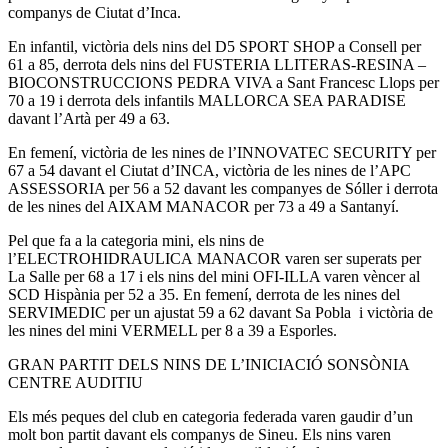
companys de Ciutat d’Inca.
En infantil, victòria dels nins del D5 SPORT SHOP a Consell per
61 a 85, derrota dels nins del FUSTERIA LLITERAS-RESINA –
BIOCONSTRUCCIONS PEDRA VIVA a Sant Francesc Llops per
70 a 19 i derrota dels infantils MALLORCA SEA PARADISE
davant l’Artà per 49 a 63.
En femení, victòria de les nines de l’INNOVATEC SECURITY per
67 a 54 davant el Ciutat d’INCA, victòria de les nines de l’APC
ASSESSORIA per 56 a 52 davant les companyes de Sóller i derrota
de les nines del AIXAM MANACOR per 73 a 49 a Santanyí.
Pel que fa a la categoria mini, els nins de
l’ELECTROHIDRAULICA MANACOR varen ser superats per
La Salle per 68 a 17 i els nins del mini OFI-ILLA varen vèncer al
SCD Hispània per 52 a 35. En femení, derrota de les nines del
SERVIMEDIC per un ajustat 59 a 62 davant Sa Pobla i victòria de
les nines del mini VERMELL per 8 a 39 a Esporles.
GRAN PARTIT DELS NINS DE L’INICIACIÓ SONSÒNIA
CENTRE AUDITIU
Els més peques del club en categoria federada varen gaudir d’un
molt bon partit davant els companys de Sineu. Els nins varen