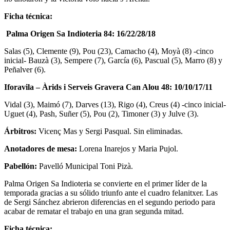
Ficha técnica:
Palma Origen Sa Indioteria 84: 16/22/28/18
Salas (5), Clemente (9), Pou (23), Camacho (4), Moyà (8) -cinco
inicial- Bauzà (3), Sempere (7), García (6), Pascual (5), Marro (8) y
Peñalver (6).
Iforavila – Àrids i Serveis Gravera Can Alou 48: 10/10/17/11
Vidal (3), Maimó (7), Darves (13), Rigo (4), Creus (4) -cinco inicial-
Uguet (4), Pash, Suñer (5), Pou (2), Timoner (3) y Julve (3).
Árbitros:
Vicenç Mas y Sergi Pasqual. Sin eliminadas.
Anotadores de mesa:
Lorena Inarejos y Maria Pujol.
Pabellón:
Pavelló Municipal Toni Pizà.
Palma Origen Sa Indioteria se convierte en el primer líder de la
temporada gracias a su sólido triunfo ante el cuadro felanitxer. Las
de Sergi Sánchez abrieron diferencias en el segundo periodo para
acabar de rematar el trabajo en una gran segunda mitad.
Ficha técnica: