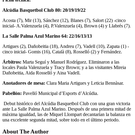
Alcúdia Basquetbol Club 80: 20/19/19/22
Acosta (7), Mir (13), Sánchez (12), Blanes (7), Salort (22) -cinco
inicial- A.Valenzuela (4), P.Valenzuela (4), Brown (4) y Llabrés (7).
La Salle Palma Azul Marino 64: 22/16/13/13
Artigues (2), Dañobeitia (18), Andreu (7), Vadell (10), Zapata (1) -
cinco inicial- Gomis (16), Català (8), Rosselló (2) y Fernández.
Árbitros:
Marta Seguí y Manuel Rodríguez. Eliminaron a las
locales Paula Valenzuela y Tracy Brown; y a las visitantes Mireia
Dañobeitia, Aida Rosselló y Aina Vadell.
Anotadores de mesa:
Clara Maria Artigues y Leticia Bennàsar.
Pabellón:
Pavelló Municipal d’Esports d’Alcúdia.
Debut histórico del Alcúdia Basquetbol Club con una gran victoria
ante La Salle Palma Azul Marino. Después de una primera mitad de
máxima igualdad, las de Miquel Llompart decantarían la balanza en
una excelente segunda mitad, sobre todo en el último periodo.
About The Author