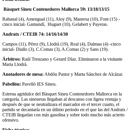
Bàsquet Sineu Contenedores Mallorca 59: 13/18/13/15
Rabanal (4), Amengual (11), Aloy (9), Manresa (10), Font (15) -
cinco inicial- Gamundí, Huguet (10), Gelabert y Payeras.
Andratx / CTEIB 74: 14/16/14/30
Campos (11), Pérez (9), Llodrà (19), Real (4), Dalmau (4) -cinco
inicial- Diallo (3), C.Comas (3), A.Comas (2) y Sans (19).
Árbitros:
Raúl Trenzano y Gerard Díaz. Eliminaron a la visitante
Maria Llodrà.
Anotadores de mesa:
Abdón Pastor y Marta Sánchez de Alcázar.
Pabellón:
Pavelló IES Sineu.
Estrena agridulce del Bàsquet Sineu Contenedores Mallorca en la
categoría. Las sineueras llegaban al descanso con ligera ventaja y
después de que se neutralizara el marcador en el tercer cuarto, el
partido se decantaría en un útlimo periodo en el que las del Andratx /
CTEIB llegarían con más gasolina y sobre todo mucho más acierto
ofensivo.
Ficha técnica: