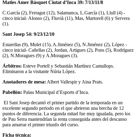
Maties Amer Bàsquet Ciutat d’Inca 39: 7/13/11/8
C.García (2), Ferragut (12), Salamanca, L.García (1), Llull (4) -
cinco inicial- Alonso (2), Fluvià (11), Mas, Martorell (6) y Servera
(1).
Sant Josep 54: 9/23/12/10
Estarellas (9), Mulet (15), A.Jiménez (5), N.Jiménez (2), López -
cinco inicial- Cañellas (2), Jordan, Artigues (2), Pons (5), Rodríguez
(2), N.Moragues (9) y A.Moragues (3).
Árbitros:
Esteve Portell y Sebastián Martínez Cantallops.
Eliminaron a la visitante Núria López.
Anotadores de mesa:
Albert Vallespir y Aina Prats.
Pabellón:
Palau Municipal d’Esports d’Inca.
El Sant Josep decantó el primer partido de la temporada en un
excelente segundo periodo en el que abrieron una brecha de 12
puntos de diferencia. La segunda mitad fue muy igualada, pero los
de Pau Serra mantendrían la renta conseguida antes del descanso
para amarrar el primer triunfo del curso.
Ficha técnica: