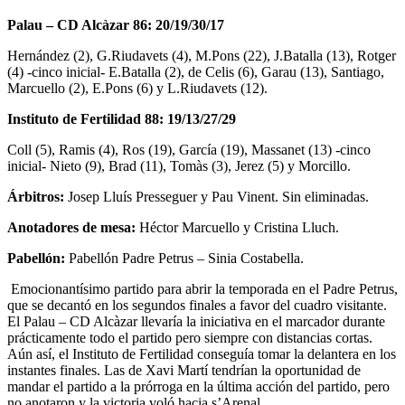
Palau – CD Alcàzar 86: 20/19/30/17
Hernández (2), G.Riudavets (4), M.Pons (22), J.Batalla (13), Rotger
(4) -cinco inicial- E.Batalla (2), de Celis (6), Garau (13), Santiago,
Marcuello (2), E.Pons (6) y L.Riudavets (12).
Instituto de Fertilidad 88: 19/13/27/29
Coll (5), Ramis (4), Ros (19), García (19), Massanet (13) -cinco
inicial- Nieto (9), Brad (11), Tomàs (3), Jerez (5) y Morcillo.
Árbitros:
Josep Lluís Presseguer y Pau Vinent. Sin eliminadas.
Anotadores de mesa:
Héctor Marcuello y Cristina Lluch.
Pabellón:
Pabellón Padre Petrus – Sinia Costabella.
Emocionantísimo partido para abrir la temporada en el Padre Petrus,
que se decantó en los segundos finales a favor del cuadro visitante.
El Palau – CD Alcàzar llevaría la iniciativa en el marcador durante
prácticamente todo el partido pero siempre con distancias cortas.
Aún así, el Instituto de Fertilidad conseguía tomar la delantera en los
instantes finales. Las de Xavi Martí tendrían la oportunidad de
mandar el partido a la prórroga en la última acción del partido, pero
no anotaron y la victoria voló hacia s’Arenal.