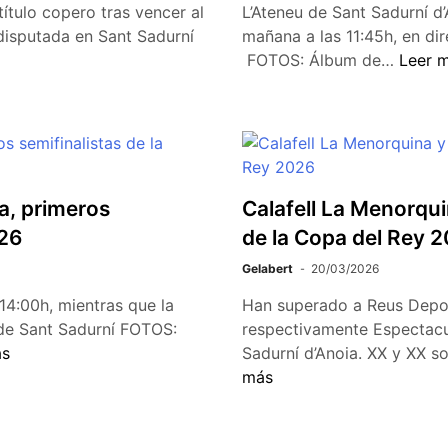
ítulo copero tras vencer al
L’Ateneu de Sant Sadurní d’
 disputada en Sant Sadurní
mañana a las 11:45h, en di
FOTOS: Álbum de…
Leer 
a, primeros
Calafell La Menorqui
026
de la Copa del Rey 
Gelabert
20/03/2026
14:00h, mientras que la
Han superado a Reus Deport
u de Sant Sadurní FOTOS:
respectivamente Espectacul
ás
Sadurní d’Anoia. XX y XX s
más